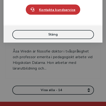
Kontakta kundservice
Stäng
Åsa Wedin
Åsa Wedin är filosofie doktor i tvåspråkighet
och professor emerita i pedagogiskt arbete vid
Högskolan Dalarna. Hon arbetar med
lärarutbildning och...
Visa alla - 14