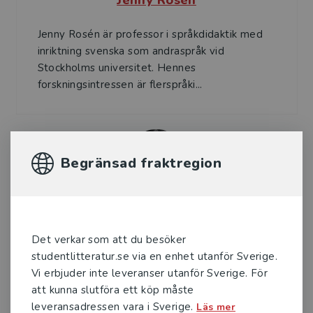
Jenny Rosén
Jenny Rosén är professor i språkdidaktik med
inriktning svenska som andraspråk vid
Stockholms universitet. Hennes
forskningsintressen är flerspråki...
Begränsad fraktregion
Boglárka Straszer
Det verkar som att du besöker
Boglárka Straszer är professor i svenska som
studentlitteratur.se via en enhet utanför Sverige.
andraspråk vid Högskolan Dalarna. Hon har en
Vi erbjuder inte leveranser utanför Sverige. För
andraspråkslärarexamen i finska och fil.dr
att kunna slutföra ett köp måste
examen i finsk...
leveransadressen vara i Sverige.
Läs mer