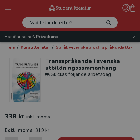
Handlar som:
Privatkund
Hem
/
Kurslitteratur
/
Språkvetenskap och språkdidaktik
/
Transspråkande i svenska
utbildningssammanhang
Skickas följande arbetsdag
338 kr
inkl. moms
Exkl. moms:
319 kr