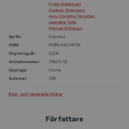
lärarstuderande, verksamma lärare och andra med
Frida Siekkinen
Gudrun Svensson
Ann-Christin Torpsten
Jeanette Toth
Harriet Zilliacus
Språk:
Svenska
ISBN:
9789144119755
Utgivningsår:
2018
Artikelnummer:
39620-01
Upplaga:
Första
Sidantal:
280
Köp- och leveransvillkor
Författare