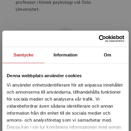
professor i klinisk psykologi vid Oslo
Universitet.
Samtycke
Information
Om
Gunnar Engen
Denna webbplats använder cookies
Gunnar Engen är pedagog inom socialt arbete
Vi använder enhetsidentifierare för att anpassa innehållet
med barn och unga, och har lång praktisk
och annonserna till användarna, tillhandahålla funktioner
erfarenhet.
för sociala medier och analysera vår trafik. Vi
Begränsad fraktregion
vidarebefordrar även sådana identifierare och annan
information från din enhet till de sociala medier och
annons- och analysföretag som vi samarbetar med.
Dessa kan i sin tur kombinera informationen med annan