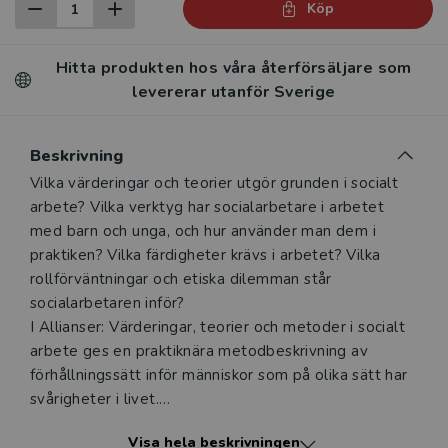
Köp
Hitta produkten hos våra återförsäljare som
levererar utanför Sverige
Beskrivning
Beskrivning
Vilka värderingar och teorier utgör grunden i socialt
arbete? Vilka verktyg har socialarbetare i arbetet
med barn och unga, och hur använder man dem i
praktiken? Vilka färdigheter krävs i arbetet? Vilka
rollförväntningar och etiska dilemman står
socialarbetaren inför?
I Allianser: Värderingar, teorier och metoder i socialt
arbete ges en praktiknära metodbeskrivning av
förhållningssätt inför människor som på olika sätt har
svårigheter i livet.
Del 1 beskriver den teoretiska grunden för socialt
Visa hela beskrivningen
arbete, och vilka värderingar det baseras på. Här