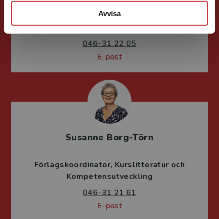
Avvisa
Förläggare
Psykologi, Socialt arbete, Skolledning
046-31 22 05
E-post
Susanne Borg-Törn
Förlagskoordinator
Kurslitteratur och
Kompetensutveckling
046-31 21 61
E-post