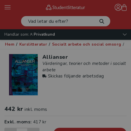
Handlar som:
Privatkund
Hem
/
Kurslitteratur
/
Socialt arbete och social omsorg
/
So
Allianser
Värderingar, teorier och metoder i socialt
arbete
Skickas följande arbetsdag
442 kr
inkl. moms
Exkl. moms:
417 kr