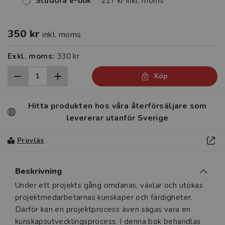
Studora e-bok
217 kr inkl. moms
350 kr
inkl. moms
Exkl. moms:
330 kr
Köp
Hitta produkten hos våra återförsäljare som
levererar utanför Sverige
Provläs
Beskrivning
Beskrivning
Under ett projekts gång omdanas, växlar och utökas
projektmed­arbetarnas kunskaper och färdigheter.
Därför kan en projektprocess även sägas vara en
kunskapsutvecklingsprocess. I denna bok ­behandlas