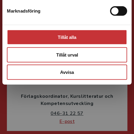
Förläggare
Ekonomi
Forskningsmetodik
Marknadsföring
Stäng
och vetenskapsteori
046-31 21 66
E-post
Tillåt alla
Tillåt urval
Avvisa
Fritjof Janson
Förlagskoordinator
Kurslitteratur och
Kompetensutveckling
046-31 22 57
E-post