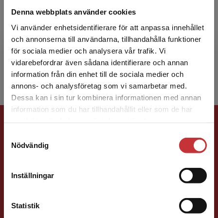
Denna webbplats använder cookies
Nikos Macheridis
Vi använder enhetsidentifierare för att anpassa innehållet
Nikos Macheridis är verksam som forskare och
och annonserna till användarna, tillhandahålla funktioner
lärare vid ­Företags­ekonomiska institutionen
för sociala medier och analysera vår trafik. Vi
Begränsad fraktregion
Ekonomihög­skolan, Lunds ­universitet.
vidarebefordrar även sådana identifierare och annan
information från din enhet till de sociala medier och
annons- och analysföretag som vi samarbetar med.
Dessa kan i sin tur kombinera informationen med annan
information som du har tillhandahållit eller som de har
Det verkar som att du besöker
Förlagskontakt
samlat in när du har använt deras tjänster.
studentlitteratur.se via en enhet utanför Sverige.
Samtyckesval
Vi erbjuder inte leveranser utanför Sverige. För
Nödvändig
att kunna slutföra ett köp måste
leveransadressen vara i Sverige.
Läs mer
Inställningar
Kontakta kundservice
Ola Håkansson
Statistik