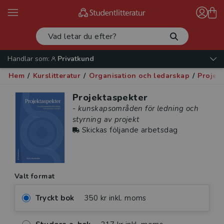
Handlar som:
Privatkund
Hem
/
Kurslitteratur
/
Organisation och ledarskap
/
Projek
Projektaspekter
- kunskapsområden för ledning och
styrning av projekt
Skickas följande arbetsdag
Valt format
Tryckt bok
350 kr inkl. moms