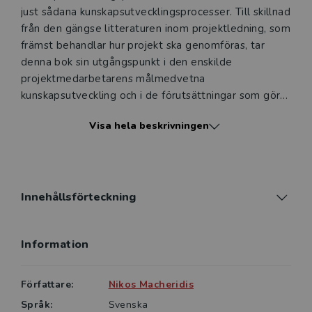
just sådana kunskapsutvecklingsprocesser. Till skillnad
från den gängse litteraturen inom projektledning, som
främst ­behandlar hur projekt ska genomföras, tar
denna bok sin utgångspunkt i den enskilde
projektmedarbetarens målmedvetna
kunskapsutveckling och i de förutsättningar som gör
denna utveckling möjlig. Författaren belyser de olika
Visa hela beskrivningen
områden, så kallade projektaspekter, om vilka
projekt­ledare bör ha kunskap för att projektprocessen
och kunskapsutvecklingsprocessen ska kunna
interagera på ett fruktbart sätt och för att
projektlednings­arbetet därmed ska bli effektivt.
Innehållsförteckning
Denna fjärde upplaga har kompletterats med ett
Information
kapitel om det entreprenöriella projektet samt med
avsnitt om legitimitetsproblematiken, projekt
governance, kontrollmekanismer och grad av kontroll
Författare:
Nikos Macheridis
i ett projekt. Dessutom visas, i högre grad än tidigare,
Språk:
Svenska