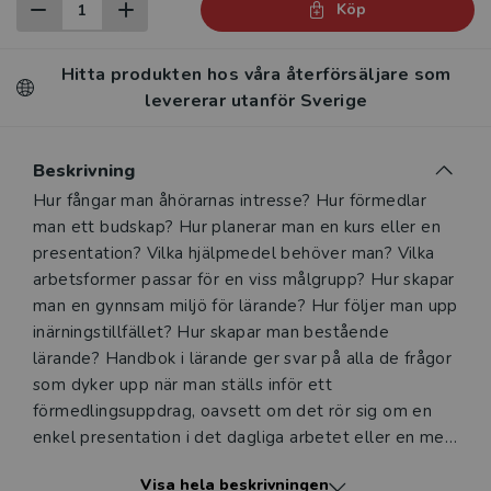
Köp
Hitta produkten hos våra återförsäljare som
levererar utanför Sverige
Beskrivning
Beskrivning
Hur fångar man åhörarnas intresse? Hur förmedlar
man ett budskap? Hur planerar man en kurs eller en
presentation? Vilka hjälpmedel behöver man? Vilka
arbetsformer passar för en viss målgrupp? Hur skapar
man en gynnsam miljö för lärande? Hur följer man upp
inärningstillfället? Hur skapar man bestående
lärande? Handbok i lärande ger svar på alla de frågor
som dyker upp när man ställs inför ett
förmedlingsuppdrag, oavsett om det rör sig om en
enkel presentation i det dagliga arbetet eller en mer
omfattande utbildning. Boken är handfast och konkret
Visa hela beskrivningen
och ger kunskap om och insikt i viktiga pedagogiska