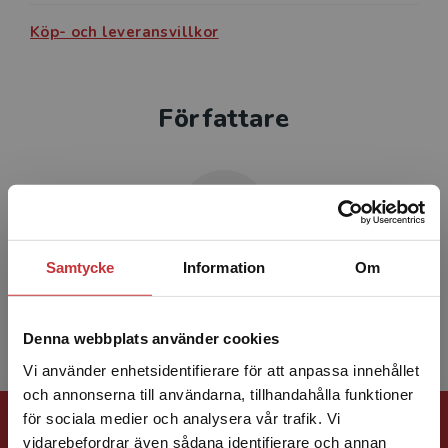
Köp- och leveransvillkor
Författare
Samtycke
Information
Om
August Bolstad
Denna webbplats använder cookies
Vi använder enhetsidentifierare för att anpassa innehållet
och annonserna till användarna, tillhandahålla funktioner
Förlagskontakt
för sociala medier och analysera vår trafik. Vi
Begränsad fraktregion
vidarebefordrar även sådana identifierare och annan