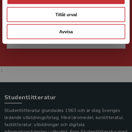
Förlagskoordinator
Kurslitteratur och
Tillåt urval
Kompetensutveckling
046-31 22 57
Avvisa
E-post
;
Studentlitteratur
Studentlitteratur grundades 1963 och är idag Sveriges
ledande utbildningsförlag. Med läromedel, kurslitteratur,
facklitteratur, utbildningar och digitala
informationstjänster i utbudet, finns Studentlitteratur med