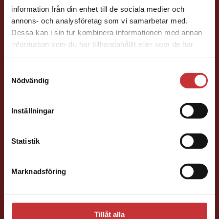
information från din enhet till de sociala medier och
annons- och analysföretag som vi samarbetar med.
Dessa kan i sin tur kombinera informationen med annan
information som du har tillhandahållit eller som de har
Det verkar som att du besöker
samlat in när du har använt deras tjänster.
studentlitteratur.se via en enhet utanför Sverige.
Ola Håkansson
Samtyckesval
Vi erbjuder inte leveranser utanför Sverige. För
Nödvändig
att kunna slutföra ett köp måste
Förläggare
Ekonomi
Forskningsmetodik
leveransadressen vara i Sverige.
Läs mer
och vetenskapsteori
Inställningar
046-31 21 66
Kontakta kundservice
E-post
Statistik
Marknadsföring
Stäng
Fritjof Janson
Tillåt alla