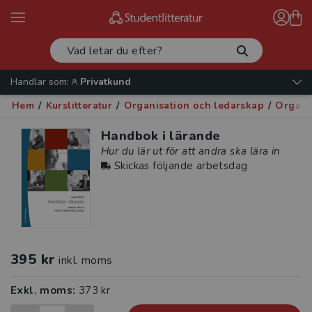
Handlar som:
Privatkund
Hem
/
Kurslitteratur
/
Organisation och ledarskap
/
Organi
Handbok i lärande
Hur du lär ut för att andra ska lära in
Skickas följande arbetsdag
395 kr
inkl. moms
Exkl. moms:
373 kr