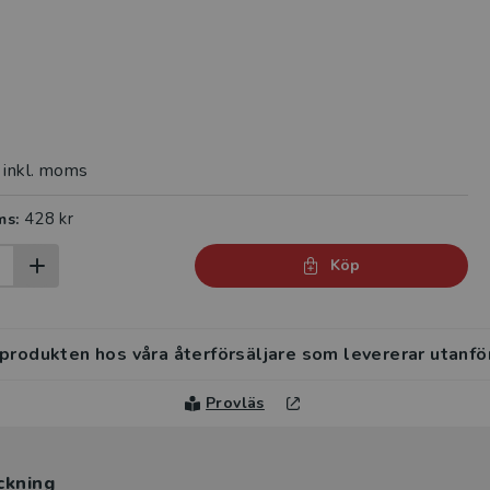
inkl. moms
428 kr
ms:
Köp
 produkten hos våra återförsäljare som levererar utanfö
Provläs
ckning