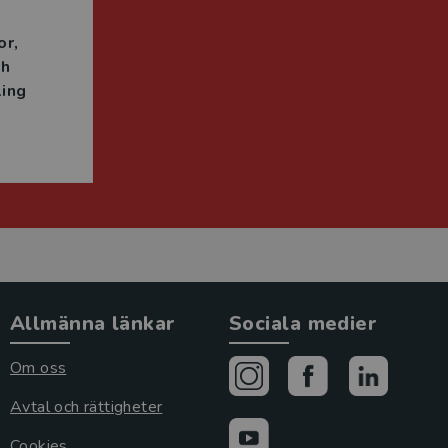
or
ch
ing
Allmänna länkar
Sociala medier
Om oss
Avtal och rättigheter
Cookies