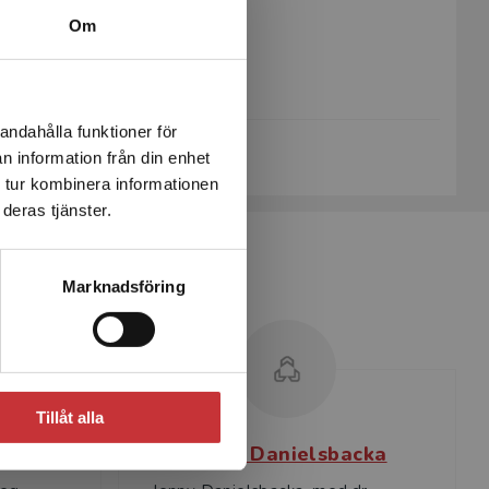
Artikelnummer:
8013-03
Om
Upplaga:
Tredje
Sidantal:
336
andahålla funktioner för
Köp- och leveransvillkor
n information från din enhet
 tur kombinera informationen
deras tjänster.
Marknadsföring
Tillåt alla
et
Jenny Danielsbacka