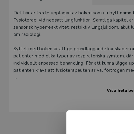
Beskrivning
Det här är tredje upplagan av boken som nu bytt namn fr
Fysioterapi vid nedsatt lungfunktion. Samtliga kapitel ä
sensorisk hyperreaktivitet, restriktiv lungsjukdom, akut 
om radiologi.
Syftet med boken är att ge grundläggande kunskaper o
patienter med olika typer av respiratoriska symtom, där
individuellt anpassad behandling. För att kunna lägga u
patienten krävs att fysioterapeuten är väl förtrogen m
Kunskap om hur de patofysiologiska förhållandena vid 
Visa hela be
behandlingen är väsentlig. I denna bok finns därför avsn
olika lungsjukdomar. Dessa avsnitt är inte heltäckande 
avsnitt som behandlar fysioterapeutiska insatser vid spec
Fysioterapi vid nedsatt lungfunktion vänder sig till fys
verksamma i öppen och sluten vård som mer sporadiskt t