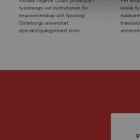
Monika Fagevik Olsén, professor i
Per Woll
fysioterapi vid Institutionen för
klinisk f
neurovetenskap och fysiologi,
nuklearm
Göteborgs universitet,
translat
specialistsjukgymnast inom...
universit
V