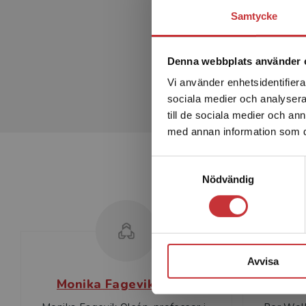
av boken.
Samtycke
Denna webbplats använder 
Vi använder enhetsidentifierar
sociala medier och analysera 
till de sociala medier och a
med annan information som du 
Samtyckesval
Nödvändig
Avvisa
Monika Fagevik Olsén