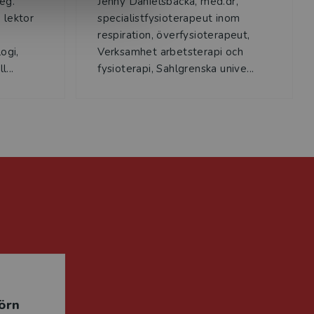
eg.
Jenny Danielsbacka, med.dr,
 lektor
specialistfysioterapeut inom
respiration, överfysioterapeut,
ogi,
Verksamhet arbetsterapi och
...
fysioterapi, Sahlgrenska unive...
örn