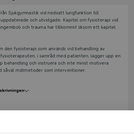
ån Sjukgymnastik vid nedsatt lungfunktion till
r uppdaterade och utvidgade. Kapitel om fysioterapi vid
lungemboli och trauma har tillkommit liksom ett kapitel
m den fysioterapi som används vid behandling av
 fysioterapeuten, i samråd med patienten, lägger upp en
pp behandling och instruera och inte minst motivera
ed såväl mätmetoder som interventioner.
patientens sjukdom påverkar uppläggningen av
skrivningen
itt om lungornas fysiologi och patofysiologi vid några
inom sina områden, utan ska ses som en bakgrund till de
ifika sjukdomstillstånd.
ioterapeuter under grundutbildning. Även fysioterapeuter
räffar patienter med nedsatt lungfunktion har behållning