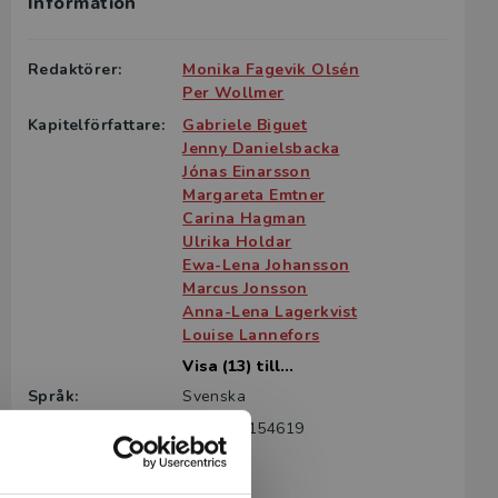
Information
Redaktörer:
Monika Fagevik Olsén
Per Wollmer
Kapitelförfattare:
Gabriele Biguet
Jenny Danielsbacka
Jónas Einarsson
Margareta Emtner
Carina Hagman
Ulrika Holdar
Ewa-Lena Johansson
Marcus Jonsson
Anna-Lena Lagerkvist
Louise Lannefors
Visa (13) till...
Språk:
Svenska
ISBN:
9789144154619
Utgivningsår:
2002
Revisionsår:
2023