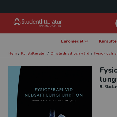
Läromedel
Kurslitt
Hem
/
Kurslitteratur
/
Omvårdnad och vård
/
Fysio- och a
Fysi
lung
Skicka