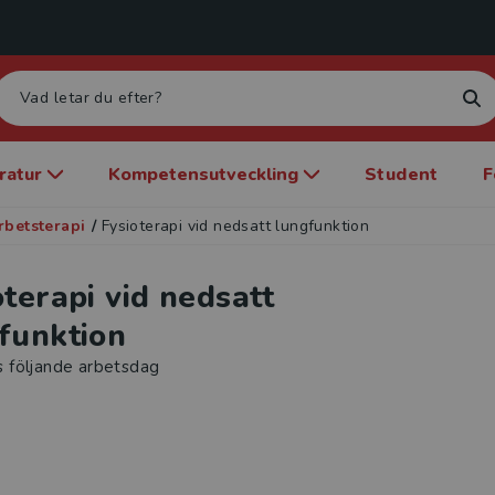
eratur
Kompetensutveckling
Student
F
rbetsterapi
/
Fysioterapi vid nedsatt lungfunktion
oterapi vid nedsatt
funktion
s följande arbetsdag