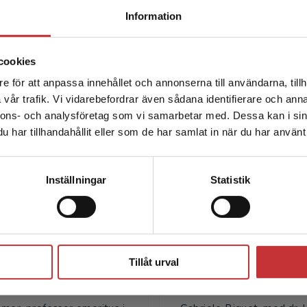
Begränsad fraktregion
Information
cookies
e för att anpassa innehållet och annonserna till användarna, tillh
Det verkar som att du besöker studentlitteratur.se via en
vår trafik. Vi vidarebefordrar även sådana identifierare och anna
enhet utanför Sverige. Vi erbjuder inte leveranser utanför
nnons- och analysföretag som vi samarbetar med. Dessa kan i sin
Sverige. För att kunna slutföra ett köp måste
har tillhandahållit eller som de har samlat in när du har använt 
leveransadressen vara i Sverige.
Läs mer
Författare
Kontakta kundservice
Inställningar
Statistik
Stäng
Tillåt urval
Per Wollmer
Gabriele Bigu