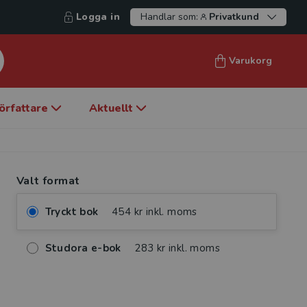
Logga in
Handlar som:
Privatkund
Varukorg
örfattare
Aktuellt
Valt format
Tryckt bok
454 kr inkl. moms
Studora e-bok
283 kr inkl. moms