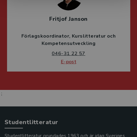
Fritjof Janson
Förlagskoordinator
Kurslitteratur och
Kompetensutveckling
046-31 22 57
E-post
;
Studentlitteratur
Studentlitteratur grundades 1963 och är idag Sveriges