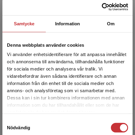
vid Handelshögskolan i Stockholm. Han har
lång erfarenhet som lärare, forskare och
konsult inom markn...
Samtycke
Information
Om
Denna webbplats använder cookies
Vi använder enhetsidentifierare för att anpassa innehållet
och annonserna till användarna, tillhandahålla funktioner
för sociala medier och analysera vår trafik. Vi
Henrik Agndal
Begränsad fraktregion
vidarebefordrar även sådana identifierare och annan
information från din enhet till de sociala medier och
Henrik Agndal är professor vid
annons- och analysföretag som vi samarbetar med.
Handelshögskolan i Göteborg. Hans
Dessa kan i sin tur kombinera informationen med annan
huvudsakliga intressen är marknadsföring,
information som du har tillhandahållit eller som de har
ekonomistyrning, inköp och international...
Det verkar som att du besöker
samlat in när du har använt deras tjänster.
studentlitteratur.se via en enhet utanför Sverige.
Samtyckesval
Vi erbjuder inte leveranser utanför Sverige. För
Nödvändig
att kunna slutföra ett köp måste