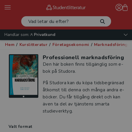
Handlar som:
Privatkund
Hem
/
Kurslitteratur
/
Företagsekonomi
/
Marknadsföring o
Professionell marknadsföring
Den här boken finns tillgänglig som e-
bok på Studora.
På Studora kan du köpa tidsbegränsad
åtkomst till denna och många andra e-
böcker. Du får tillgång direkt och kan
även ta del av tjänstens smarta
studieverktyg.
Valt format