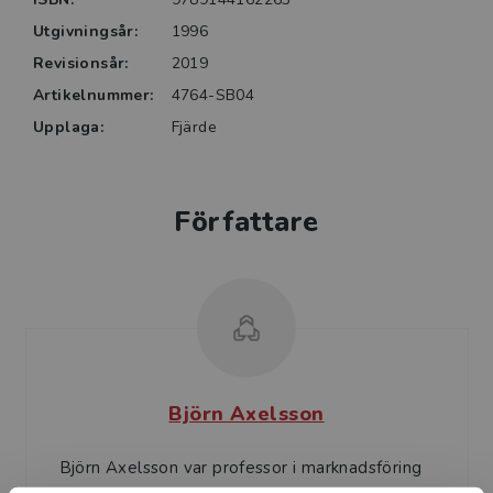
illustrativa exempel från marknadsföringens teori och
Utgivningsår:
1996
praktik. Denna fjärde upplaga är uppdaterad med nya
forskningsrön. Framväxande företeelser som sociala
Revisionsår:
2019
medier och webbaserad marknadsföring behandlas
Artikelnummer:
4764-SB04
och integreras i sitt sammanhang. Författarna har
Upplaga:
Fjärde
också tillfört nya aktuella exempel.
Författare
Björn Axelsson
Björn Axelsson var professor i marknadsföring