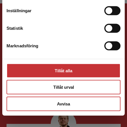
leveransadressen vara i Sverige.
Läs mer
Förlagskontakt
Inställningar
Kontakta kundservice
Statistik
Marknadsföring
Stäng
Ola Håkansson
Tillåt alla
Förläggare
Ekonomi
Forskningsmetodik
och vetenskapsteori
Tillåt urval
046-31 21 66
E-post
Avvisa