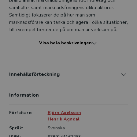
bland annat marknadsföringens roll i företag och
samhälle, samt marknadsföringens olika aktörer.
Samtidigt fokuserar de på hur man som
marknadsförare kan tänka och agera i olika situationer,
till exempel beroende på om man är verksam på
företagsmarknader eller konsumentmarknader, om
Visa hela beskrivningen
man marknadsför varor eller tjänster, eller om man
agerar internationellt.
Förutom ständigt aktuella ämnen, såsom
segmentering, positionering, marknadsundersökningar
Innehållsförteckning
och köpbeteenden, tas också en rad specialteman
upp. Dessa omfattar bland annat att förstå
Information
kundvärde, relationsmarknadsföring, key account
management, produktplacering, marknadsföring och
postmodernism, etik i marknadsföring, kundvård,
Författare:
Björn Axelsson
social marknadsföring och elektronisk handel.
Henrik Agndal
Genomgående kombineras resonemang, baserade på
Språk:
Svenska
forskning och författarnas erfarenheter, med
ISBN:
9789144162263