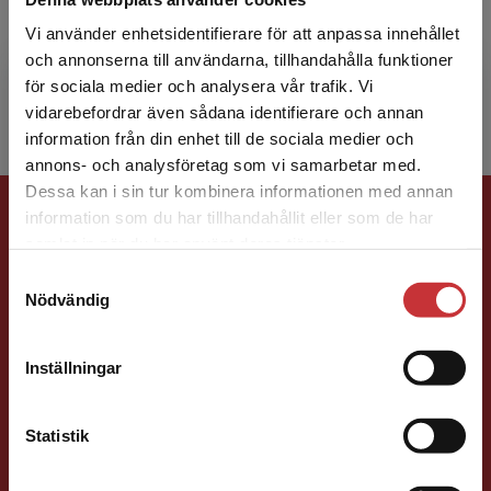
Helén Rigamonti har som ledare inom olika
organisationer, inom både privat och offentlig
Vi använder enhetsidentifierare för att anpassa innehållet
sektor, arbetat med att förbättra
och annonserna till användarna, tillhandahålla funktioner
kundupplevelser. Hennes ...
för sociala medier och analysera vår trafik. Vi
Begränsad fraktregion
vidarebefordrar även sådana identifierare och annan
information från din enhet till de sociala medier och
annons- och analysföretag som vi samarbetar med.
Dessa kan i sin tur kombinera informationen med annan
Förlagskontakt
information som du har tillhandahållit eller som de har
Det verkar som att du besöker
samlat in när du har använt deras tjänster.
studentlitteratur.se via en enhet utanför Sverige.
Samtyckesval
Vi erbjuder inte leveranser utanför Sverige. För
Nödvändig
att kunna slutföra ett köp måste
leveransadressen vara i Sverige.
Läs mer
Inställningar
Ola Håkansson
Kontakta kundservice
Statistik
Förläggare
Ekonomi
Forskningsmetodik
och vetenskapsteori