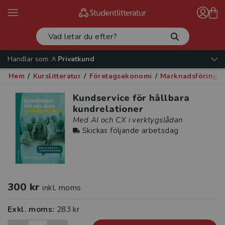
Handlar som:
Privatkund
Hem
/
Kurslitteratur
/
Företagsekonomi
/
Marknadsföring o
Kundservice för hållbara
kundrelationer
Med AI och CX i verktygslådan
Skickas följande arbetsdag
300 kr
inkl. moms
Exkl. moms:
283 kr