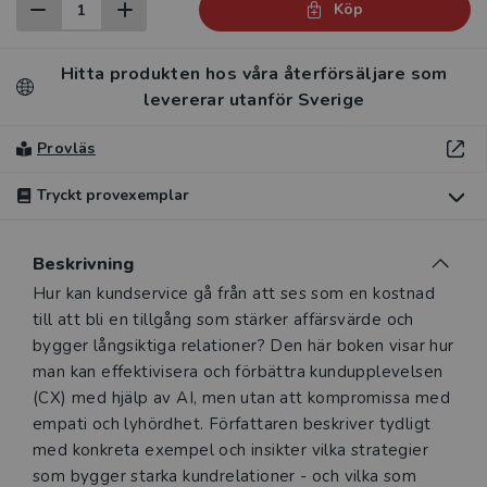
Köp
Hitta produkten hos våra återförsäljare som
levererar utanför Sverige
Provläs
Tryckt provexemplar
Du som undervisar kan beställa ett kostnadsfritt
Beskrivning
tryckt provexemplar av den här produkten.
Beskrivning
Hur kan kundservice gå från att ses som en kostnad
Ett tryckt provexemplar ger dig möjlighet att i lugn och ro
till att bli en tillgång som stärker affärsvärde och
utvärdera hur produkten passar in i din undervisning.
bygger långsiktiga relationer? Den här boken visar hur
Observera att erbjudandet endast gäller relevanta
man kan effektivisera och förbättra kundupplevelsen
produkter för din undervisning (nivå och ämne) och dig
(CX) med hjälp av AI, men utan att kompromissa med
som är verksam i Sverige. Du kan naturligtvis alltid
empati och lyhördhet. Författaren beskriver tydligt
kontakta vår
kundservice
om du önskar ytterligare
med konkreta exempel och insikter vilka strategier
information eller har frågor om produkten.
som bygger starka kundrelationer - och vilka som