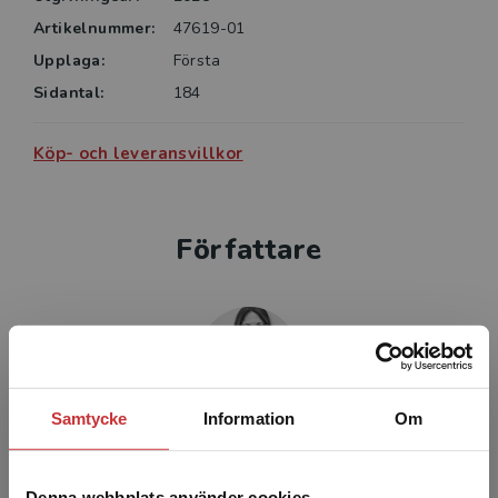
Artikelnummer:
47619-01
Upplaga:
Första
Sidantal:
184
Köp- och leveransvillkor
Författare
Samtycke
Information
Om
Helén Rigamonti
Denna webbplats använder cookies