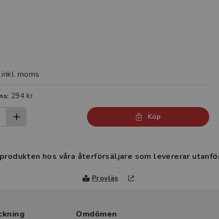
inkl. moms
294 kr
ms:
Köp
 produkten hos våra återförsäljare som levererar utanfö
Provläs
ckning
Omdömen