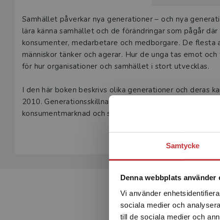
Beskrivning
Samhället påverkar nya generationer – och nya generati
lära känna samhället och de förändringar som pågår där ä
konsumenter, medarbetare och medborgare. De flesta av 
människor tänker och agerar. Hur de unga tas emot och f
för hur organisationer och samhället i stort utvecklas.
I den här boken beskrivs olika generationer och deras 
2010. Generationsskillnader och generationsbeteende få
konsumentmarknad och samhälle.
Samtycke
Denna webbplats använder 
Vi använder enhetsidentifierar
sociala medier och analysera 
till de sociala medier och a