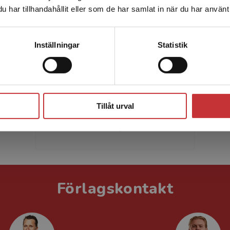
har tillhandahållit eller som de har samlat in när du har använt 
leveransadressen vara i Sverige.
Läs mer
Kontakta kundservice
Inställningar
Statistik
Anders Parment
Anders Parment är verksam som
Stäng
forskare och universitetslektor vid
Stockholms universitet. Han är
Tillåt urval
även prisbelönt och uppskattad
föreläsare och rådg...
Förlagskontakt