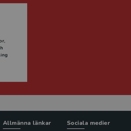
n
or
ch
ing
Allmänna länkar
Sociala medier