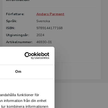
Författare:
Anders Parment
Språk:
Svenska
ISBN:
9789144177168
Utgivningsår:
2024
Artikelnummer:
46930-01
Upplaga:
Första
Sidantal:
181
Köp- och leveransvillkor
Om
andahålla funktioner för
n information från din enhet
 tur kombinera informationen