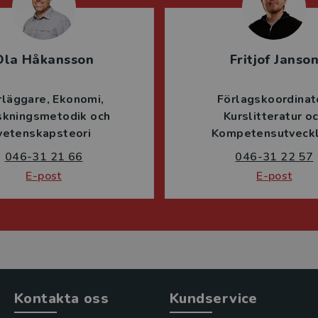
Ola Håkansson
Fritjof Janso
rläggare
Ekonomi
Förlagskoordinat
skningsmetodik och
Kurslitteratur o
vetenskapsteori
Kompetensutveckl
046-31 21 66
046-31 22 57
E-post
E-post
Kontakta oss
Kundservice