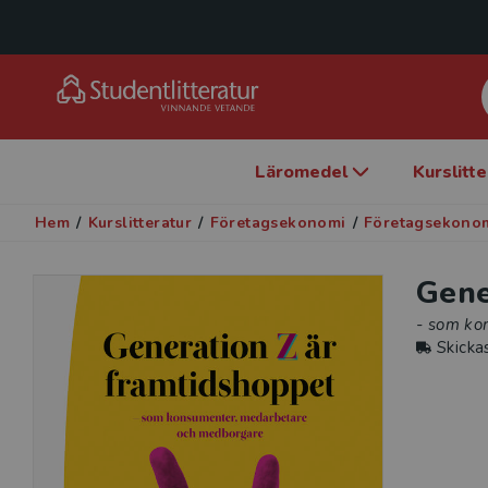
Läromedel
Kurslitt
Hem
/
Kurslitteratur
/
Företagsekonomi
/
Företagsekonom
Gene
- som ko
Skicka