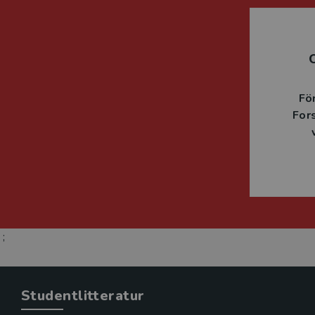
Fö
For
;
Studentlitteratur