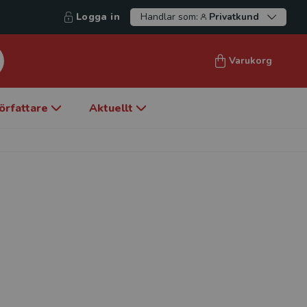
Logga in
Handlar som:
Privatkund
Varukorg
örfattare
Aktuellt