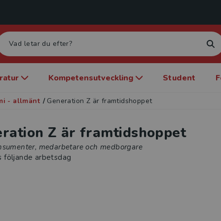
eratur
Kompetensutveckling
Student
F
i - allmänt
/
Generation Z är framtidshoppet
ration Z är framtidshoppet
nsumenter, medarbetare och medborgare
s följande arbetsdag