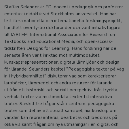
Staffan Selander är FD, docent i pedagogik och professor
emeritus i didaktik vid Stockholms universitet. Han har
lett flera nationella och internationella forskningsprojekt,
handlett över fyrtio doktorander och varit initiativtagare
till IARTEM, International Association for Research on
Textbooks and Educational Media, och open-access-
tidskriften Designs for Learning. Hans forskning har de
senaste åren varit inriktad mot multimodalitet,
kunskapsrepresentationer, digitala lärmiljöer och design
för lärande. Selanders kapitel ”Pedagogiska texter på väg
in i hybridsamhället” diskuterar vad som karakteriserar
läroböcker, läromedel och andra resurser för lärande
utifrån ett historiskt och socialt perspektiv: från tryckta,
verbala texter via multimodala texter till interaktiva
texter. Särskilt tre frågor står i centrum: pedagogiska
texter som del av ett socialt samspel, hur kunskap om
världen kan representeras, bearbetas och bedömas på
olika vis samt frågan om nya utmaningar i en digital och