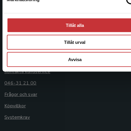
Postadress:
Box 141
221 00 Lund
Tillåt alla
Besöksadress:
Åkergränden 1
Tillåt urval
Kundservice
Avvisa
Kontakta kundservice
046-31 21 00
Frågor och svar
Köpvillkor
Systemkrav