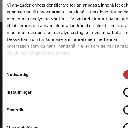
Exkl. moms: 262 kr
Exkl. moms
Vi använder enhetsidentifierare för att anpassa innehållet oc
annonserna till användarna, tillhandahålla funktioner för socia
medier och analysera vår trafik. Vi vidarebefordrar även såd
identifierare och annan information från din enhet till de socia
Begränsad fraktregion
medier och annons- och analysföretag som vi samarbetar m
Studentlitteratur
Dessa kan i sin tur kombinera informationen med annan
information som du har tillhandahållit eller som de har samlat
Studentlitteratur grundades 1963 och är idag Sveriges
när du har använt deras tjänster.
ledande utbildningsförlag. Med läromedel, kurslitteratur,
Det verkar som att du besöker studentlitteratur.se via 
facklitteratur, utbildningar och digitala
enhet utanför Sverige. Vi erbjuder inte leveranser utanf
Samtyckesval
informationstjänster i utbudet, finns Studentlitteratur med
Sverige. För att kunna slutföra ett köp måste
Nödvändig
längs hela kunskapsresan.
leveransadressen vara i Sverige.
Läs mer
Inställningar
Kontakta oss
Kontakta kundservice
Kontakta oss
Statistik
046-31 20 00
Stäng
Marknadsföring