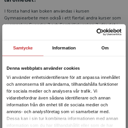
I första hand kan boken användas i kursen
Gymnasiearbete men också i ett flertal andra kurser som
exempelvis Svenska 3 och Samhällskunskap 3, där det i
de centrala målen och kunskapskraven krävs färdigheter i
vetenskapligt skrivande.
Samtycke
Information
Om
Vilka fördelar ser du med att läromedlet
består av både en tryckt bok och ett
Denna webbplats använder cookies
digitalt läromedel?
Vi använder enhetsidentifierare för att anpassa innehållet
Vetenskapligt skrivande är en komplex kunskapsprocess.
och annonserna till användarna, tillhandahålla funktioner
Bokens övningar blir ett gott stöd som låter eleverna
för sociala medier och analysera vår trafik. Vi
försöka och även misslyckas på ett konstruktivt sätt. Det
Begränsad fraktregion
vidarebefordrar även sådana identifierare och annan
digitala läromedlet kompletterar bra med den inlästa
information från din enhet till de sociala medier och
interaktiva boken, där eleverna kan läsa och lyssna
annons- och analysföretag som vi samarbetar med.
samtidigt, söka, stryka under och anteckna.
Dessa kan i sin tur kombinera informationen med annan
information som du har tillhandahållit eller som de har
Läs mer om Konsten att arbeta och skriva