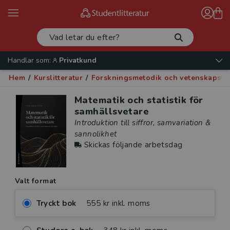
Handlar som:
Privatkund
Hem
/
Kurslitteratur
/
Forskningsmetodik och vetenskapste
Matematik och statistik för
samhällsvetare
Introduktion till siffror, samvariation &
sannolikhet
Skickas följande arbetsdag
Valt format
Tryckt bok
555 kr inkl. moms