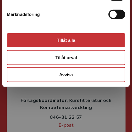
Förläggare
Teknik
Marknadsföring
Stäng
Teknik, matematik och statistik
046-31 21 58
E-post
Tillåt alla
Tillåt urval
Avvisa
Fritjof Janson
Förlagskoordinator
Kurslitteratur och
Kompetensutveckling
046-31 22 57
E-post