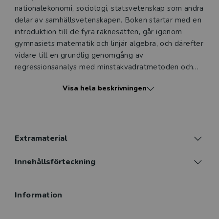
nationalekonomi, sociologi, statsvetenskap som andra
delar av samhällsvetenskapen. Boken startar med en
introduktion till de fyra räknesätten, går igenom
gymnasiets matematik och linjär algebra, och därefter
vidare till en grundlig genomgång av
regressionsanalys med minstakvadratmetoden och
sannolikhetslära. I de avslutande exemplen
Visa hela beskrivningen
introduceras hur vi kan använda robusta standardfel
genom beräknade exempel med varians-
kovariansmatrisen. En röd tråd genom stora delar av
texten är analys av orsakssamband med hänsyn till
de senaste decenniernas metodologiska utveckling
Extramaterial
inom bland annat nationalekonomi och
statsvetenskap. I flera exempel introduceras
Innehållsförteckning
kontrafaktisk analys och några vanligt förekommande
kvasiexperimentella metoder.
Information
Köper du denna bok får du även fri tillgång till det