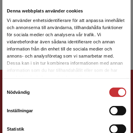
Denna webbplats använder cookies
Erik Hegelund
Vi använder enhetsidentifierare för att anpassa innehållet
och annonserna till användarna, tillhandahålla funktioner
Erik Hegelund har doktorerat i ekonomisk
för sociala medier och analysera vår trafik. Vi
historia och arbetat med dataanalys i mer än
Begränsad fraktregion
vidarebefordrar även sådana identifierare och annan
tio år.
information från din enhet till de sociala medier och
annons- och analysföretag som vi samarbetar med.
Dessa kan i sin tur kombinera informationen med annan
information som du har tillhandahållit eller som de har
Det verkar som att du besöker
Förlagskontakt
samlat in när du har använt deras tjänster.
studentlitteratur.se via en enhet utanför Sverige.
Samtyckesval
Vi erbjuder inte leveranser utanför Sverige. För
Nödvändig
att kunna slutföra ett köp måste
leveransadressen vara i Sverige.
Läs mer
Inställningar
Kontakta kundservice
Jens Fredholm
Statistik