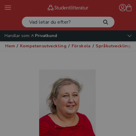
Handlar som:
Privatkund
Hem
/
Kompetensutveckling
/
Förskola
/
Språkutveckling
/