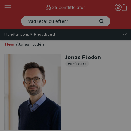
Handlar som:
Privatkund
Hem
/
Jonas Flodén
Jonas Flodén
Författare