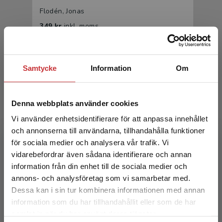
Flodén, Jonas
349 kr
inkl. moms
Exkl. moms: 329 kr
Samtycke
Information
Om
Denna webbplats använder cookies
Vi använder enhetsidentifierare för att anpassa innehållet
och annonserna till användarna, tillhandahålla funktioner
för sociala medier och analysera vår trafik. Vi
Essentials of information systems
Begränsad fraktregion
vidarebefordrar även sådana identifierare och annan
information från din enhet till de sociala medier och
Flodén, Jonas
annons- och analysföretag som vi samarbetar med.
216 kr
inkl. moms
Dessa kan i sin tur kombinera informationen med annan
Exkl. moms: 204 kr
information som du har tillhandahållit eller som de har
Det verkar som att du besöker
samlat in när du har använt deras tjänster.
studentlitteratur.se via en enhet utanför Sverige.