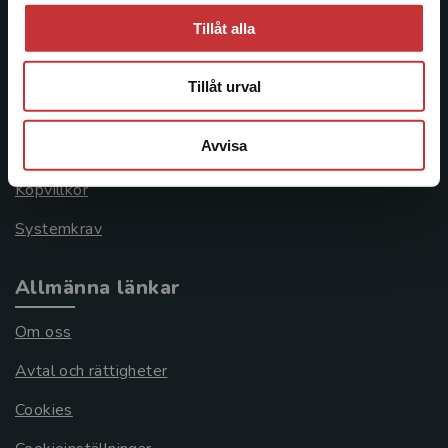
Kundservice
Tillåt alla
Kontakta kundservice
Tillåt urval
046-31 21 00
Avvisa
Frågor och svar
Köpvillkor
Systemkrav
Allmänna länkar
Om oss
Avtal och rättigheter
Cookies