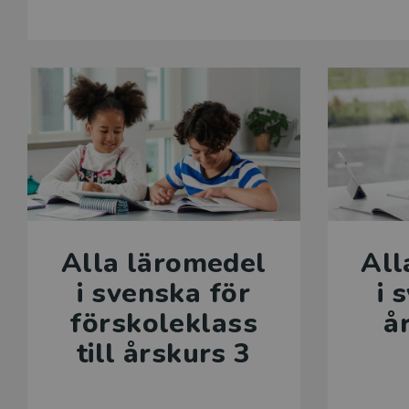
Alla läromedel
All
i svenska för
i 
förskoleklass
å
till årskurs 3