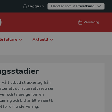
Logga in
Handlar som:
Privatkund
Varukorg
örfattare
Aktuellt
ngsstadier
 Vårt utbud sträcker sig från
ler att du hittar rätt resurser
ever och lärare genom en
rning och bidrar till en jämlik
 för din undervisning.