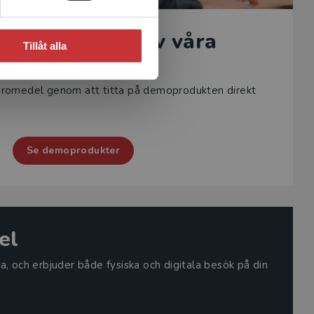
nyfiken på ett av våra
Tillåt alla
läromedel?
äromedel genom att titta på demoprodukten direkt
Se demoprodukter
el
a, och erbjuder både fysiska och digitala besök på din