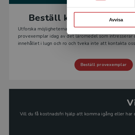
Beställ kostnadsfritt pr
Avvisa
Utforska möjligheterna för nästa termin och beställ et
provexemplar idag av det läromedel som intresserar 
innehållet i lugn och ro och tveka inte att kontakta oss
Beställ provexemplar
V
Vill du få kostnadsfri hjälp att komma igång eller ha