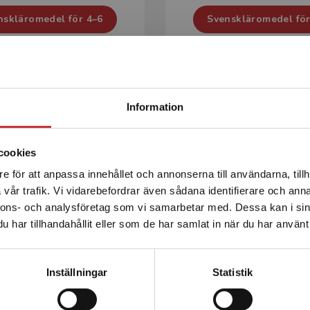
nskläromedel för 4–6
Svenskläromedel för
Begränsad fraktregion
Information
cookies
e för att anpassa innehållet och annonserna till användarna, tillh
Det verkar som att du besöker studentlitteratur.se via en
vår trafik. Vi vidarebefordrar även sådana identifierare och anna
enhet utanför Sverige. Vi erbjuder inte leveranser utanför
nnons- och analysföretag som vi samarbetar med. Dessa kan i sin
Sverige. För att kunna slutföra ett köp måste
har tillhandahållit eller som de har samlat in när du har använt 
leveransadressen vara i Sverige.
Läs mer
Kontakta kundservice
Inställningar
Statistik