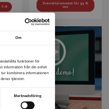
Svenskläromedel för gy &
 7–9
vux
Om
andahålla funktioner för
n information från din enhet
 tur kombinera informationen
deras tjänster.
Marknadsföring