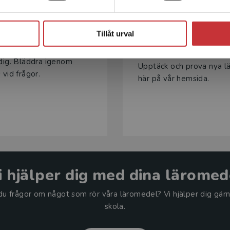
Stäng
ovex idag!
Är du 
Tillåt urval
t kostnadsfritt
dig. Bläddra igenom
Upptäck och prova nya l
 vid frågor.
här på vår hemsida.
i hjälper dig med dina läromed
r du frågor om något som rör våra läromedel? Vi hjälper dig gärn
skola.