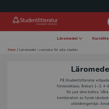
Läromedel
Kurslitt
Hem
/
Läromedel i svenska för alla stadier
Läromedel
På Studentlitteratur erbjude
förskoleklass, årskurs 1–3, 4–
för just dina behov. Vå
kombination av fysisk lärobok 
utbildningsmiljö. Anv