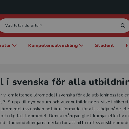
eratur
Kompetensutveckling
Student
F
 i svenska för alla utbildni
r vi omfattande läromedel i svenska för alla utbildningsstadier.
6, 7–9 upp till gymnasium och vuxenutbildningen, vilket säkerstäl
ra läromedel i svenskämnet är utformade för att stödja både el
och digitalt läromedel. Denna mångsidighet främjar effektiv inlä
änd stadieindelningarna nedan för att hitta rätt svenskläromedel