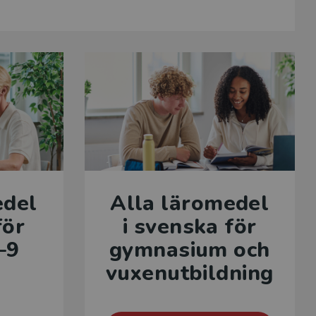
edel
Alla läromedel
för
i svenska för
–9
gymnasium och
vuxenutbildning