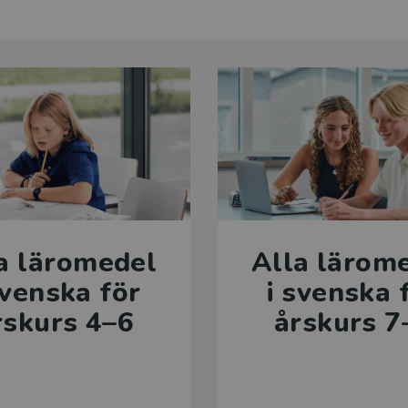
a läromedel
Alla lärom
svenska för
i svenska 
rskurs 4–6
årskurs 7