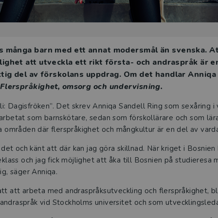
ns många barn med ett annat modersmål än svenska. At
ighet att utveckla ett rikt första- och andraspråk är e
iktig del av förskolans uppdrag. Om det handlar Anniqa
Flerspråkighet, omsorg och undervisning.
g bli: Dagisfröken”. Det skrev Anniqa Sandell Ring som sexåring 
arbetat som barnskötare, sedan som förskollärare och som lära
ta områden där flerspråkighet och mångkultur är en del av vard
d det och känt att där kan jag göra skillnad. När kriget i Bosni
eklass och jag fick möjlighet att åka till Bosnien på studieres
ig, säger Anniqa.
tt att arbeta med andraspråksutveckling och flerspråkighet, b
andraspråk vid Stockholms universitet och som utvecklingsled