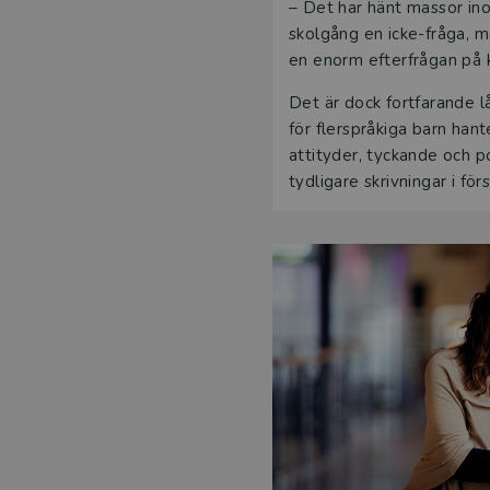
– Det har hänt massor in
skolgång en icke-fråga, m
en enorm efterfrågan på
Det är dock fortfarande l
för flerspråkiga barn han
attityder, tyckande och p
tydligare skrivningar i fö