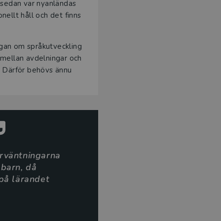
 sedan var nyanländas
ellt håll och det finns
ågan om språkutveckling
d mellan avdelningar och
t. Därför behövs ännu
örväntningarna
 barn, då
 på lärandet