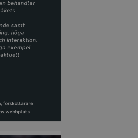
ken behandlar
råkets
ande samt
ning, höga
h interaktion.
iga exempel
 aktuell
, förskollärare
ös webbplats