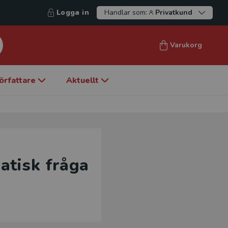
Logga in
Handlar som:
Privatkund
Varukorg
örfattare
Aktuellt
atisk fråga