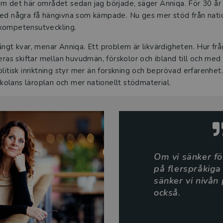
om det här området sedan jag började, säger Anniqa. För 30 år
ed några få hängivna som kämpade. Nu ges mer stöd från nation
 kompetensutveckling.
ångt kvar, menar Anniqa. Ett problem är likvärdigheten. Hur fr
teras skiftar mellan huvudmän, förskolor och ibland till och me
olitisk inriktning styr mer än forskning och beprövad erfarenhe
rskolans läroplan och mer nationellt stödmaterial.
Om vi sänker f
på flerspråkiga
sänker vi nivån
också.