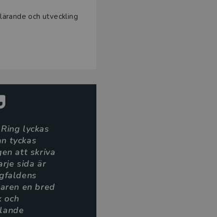
 lärande och utveckling
Ring lyckas
n tyckas
gen att skriva
rje sida är
ngfaldens
saren en bred
k och
lande