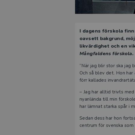
I dagens förskola fin
oavsett bakgrund, möjl
likvärdighet och en v
Mångfaldens förskola. 
”När jag blir stor ska ja
Och så blev det. Hon har 
förr kallades invandrartä
– Jag har alltid trivts me
nyanlända till min förskol
har lämnat starka spår i m
Sedan dess har hon fortsa
centrum för svenska som 