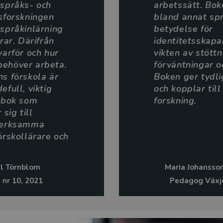
aspråks- och
arbetssätt. Bo
sforskningen
bland annat sp
språkinlärning
betydelse för
rar. Därifrån
identitetsskap
varför och hur
vikten av stött
ehöver arbeta.
förväntningar oc
s förskola är
Boken ger tydl
efull, viktig
och kopplar till
n bok som
forskning.
 sig till
verksamma
örskollärare och
ll Törnblom
Maria Johansson
 nr 10, 2021
Pedagog Växj