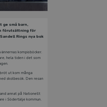
t ge små barn,
n förutsättning för
 Sandell Rings nya bok
i vännernas kompisböcker.
re, hela tiden i det som
agen.
en bröt ut kom många
a med skolbesök. Den resan
land annat på Nationellt
are i Södertälje kommun.