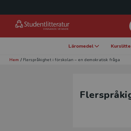
Läromedel
Kurslitt
Hem
/
Flerspråkighet i förskolan – en demokratisk fråga
Flerspråki