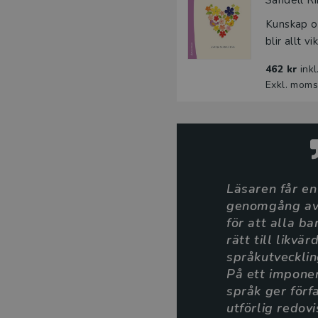
Kunskap om
blir allt v
462 kr
ink
Exkl. moms
Läsaren får en
genomgång av
för att alla ba
rätt till likvär
språkutvecklin
På ett impone
språk ger förf
utförlig redov