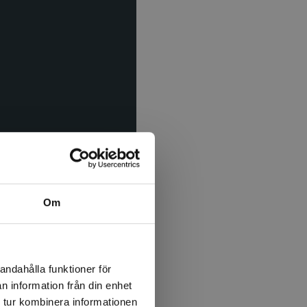
dell Ring
kap och språkkunskap,
Om
uttrycka dem på det
nker vi nivån för lärandet
andahålla funktioner för
rätt att få vidareutveckla
n information från din enhet
 tur kombinera informationen