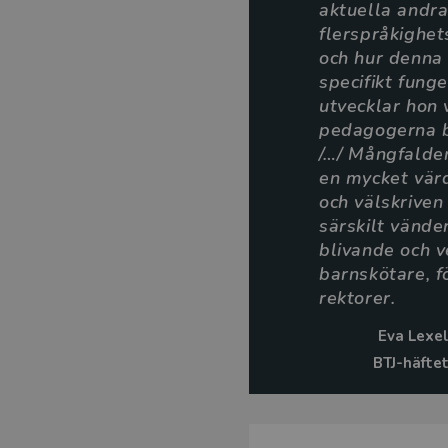
aktuella andr
flerspråkighet
och hur denna 
specifikt funge
utvecklar hon 
pedagogerna b
/…/ Mångfalden
en mycket värd
och välskrive
särskilt vänder
blivande och 
barnskötare, f
rektorer.
Eva Lexe
BTJ-häftet