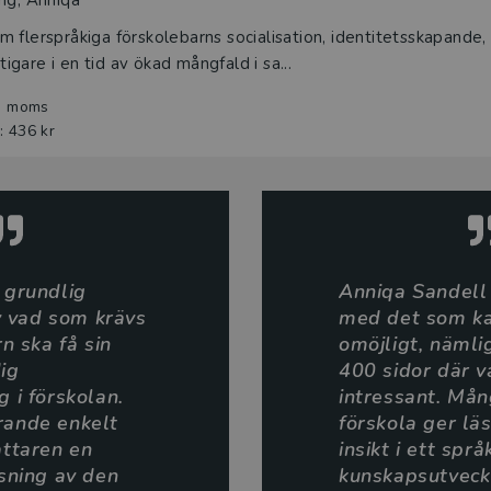
 flerspråkiga förskolebarns socialisation, identitets­skapande,
iktigare i en tid av ökad mångfald i sa...
l. moms
: 436 kr
 grundlig
Anniqa Sandell 
 vad som krävs
med det som ka
rn ska få sin
omöjligt, nämli
dig
400 sidor där va
g i förskolan.
intressant. Må
rande enkelt
förskola ger lä
attaren en
insikt i ett språ
isning av den
kunskapsutveck