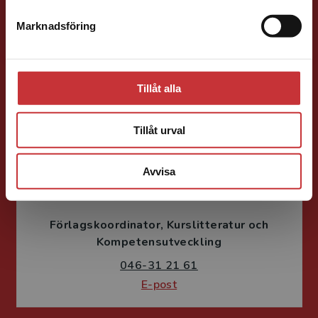
Förläggare
Samhällsvetenskap och humaniora, Språk
Marknadsföring
Stäng
046-31 21 46
E-post
Tillåt alla
Tillåt urval
Avvisa
Susanne Borg-Törn
Förlagskoordinator
Kurslitteratur och
Kompetensutveckling
046-31 21 61
E-post