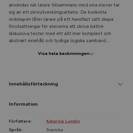
användas när lärare tillsammans med sina elever tar
sig an ett skrivutvecklingsarbete. De konkreta
redskapen låter lärare på ett handfast sätt skapa
förutsättningar för eleverna att skriva bättre
diskursiva texter med ett allt mer komplext och
abstrakt innehåll och tydliga logiska samband.
Visa hela beskrivningen
Skrivundervisning har även ett
likvärdighetsperspektiv, som betyder att såväl
svagare som starkare elever ska få hjälp i sitt
skrivande. Därför beskrivs i boken tydligt vad man kan
ta fasta på i skrivutvecklingsarbetet beroende på
Innehållsförteckning
elevers aktuella skrivförmåga, med samma
grammatiska redskap som utgångspunkt för arbetet.
Information
Ett skrivutvecklande arbete erbjuder ett naturligt
tillfälle att också låta eleverna tillägna sig ett
Författare:
Katarina Lundin
grammatiskt metaspråk och kunskaper om svenska
Språk:
Svenska