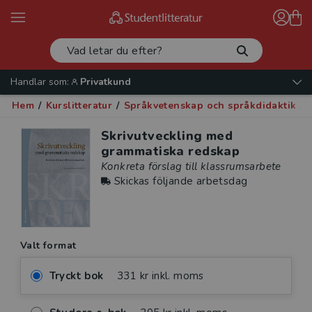
Handlar som:
Privatkund
Hem
/
Kurslitteratur
/
Språkvetenskap och språkdidaktik
/
Skrivutveckling med
grammatiska redskap
Konkreta förslag till klassrumsarbete
Skickas följande arbetsdag
Valt format
Tryckt bok
331 kr inkl. moms