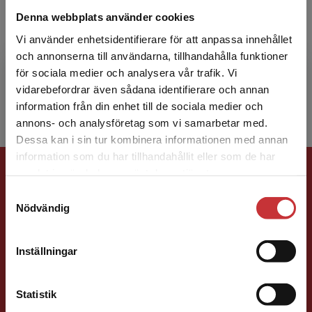
Katarina Lundin
Denna webbplats använder cookies
Katarina Lundin är professor i språkdidaktik,
Vi använder enhetsidentifierare för att anpassa innehållet
särskilt svenska, vid Språk- och
och annonserna till användarna, tillhandahålla funktioner
litteraturcentrum, Lunds universitet. Hennes
för sociala medier och analysera vår trafik. Vi
Begränsad fraktregion
forskning är främst inr...
vidarebefordrar även sådana identifierare och annan
information från din enhet till de sociala medier och
annons- och analysföretag som vi samarbetar med.
Dessa kan i sin tur kombinera informationen med annan
information som du har tillhandahållit eller som de har
Förlagskontakt
Det verkar som att du besöker
samlat in när du har använt deras tjänster.
studentlitteratur.se via en enhet utanför Sverige.
Samtyckesval
Vi erbjuder inte leveranser utanför Sverige. För
Nödvändig
att kunna slutföra ett köp måste
leveransadressen vara i Sverige.
Läs mer
Inställningar
Kontakta kundservice
Caroline Boussard
Statistik