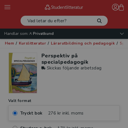
Handlar som:
Privatkund
Hem
/
Kurslitteratur
/
Lärarutbildning och pedagogik
/
Spe
Perspektiv på
specialpedagogik
Skickas följande arbetsdag
Valt format
Tryckt bok
276 kr inkl. moms