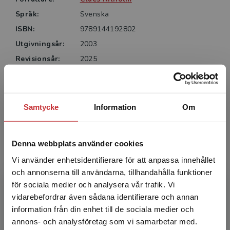
Språk:
Svenska
ISBN:
9789144192802
Utgivningsår:
2003
Revisionsår:
2025
Artikelnummer:
31341-04
Upplaga:
Fjärde
Sidantal:
161
Samtycke
Information
Om
Köp- och leveransvillkor
Denna webbplats använder cookies
Vi använder enhetsidentifierare för att anpassa innehållet
Författare
och annonserna till användarna, tillhandahålla funktioner
för sociala medier och analysera vår trafik. Vi
Begränsad fraktregion
vidarebefordrar även sådana identifierare och annan
information från din enhet till de sociala medier och
annons- och analysföretag som vi samarbetar med.