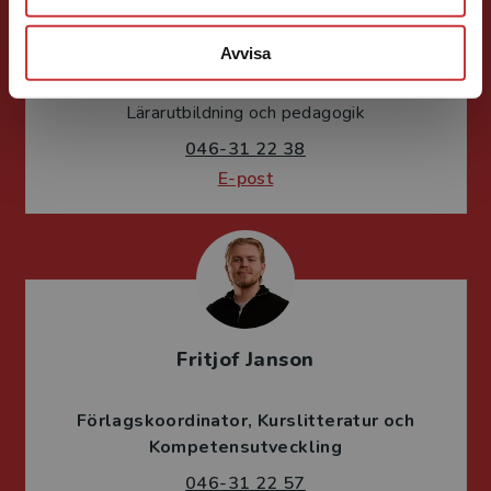
Sigrid Ekblad
Avvisa
Förläggare
Lärarutbildning och pedagogik
046-31 22 38
E-post
Fritjof Janson
Förlagskoordinator
Kurslitteratur och
Kompetensutveckling
046-31 22 57