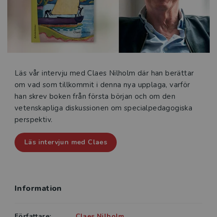
Boken vänder sig till alla som arbetar i skolan eller
som går en utbildning som förbereder för att arbeta i
skolan. I första hand vänder sig boken till studenter
inom lärar-, specialpedagog- och
speciallärarutbildningen men den är också relevant
för rektorer och lärare verksamma i skolan. Alla som
Läs vår intervju med Claes Nilholm där han berättar
verkar i skolan bör dock vara bekanta med bokens
om vad som tillkommit i denna nya upplaga, varför
innehåll såsom till exempel skolpsykologer och
han skrev boken från första början och om den
logopeder.
vetenskapliga diskussionen om specialpedagogiska
perspektiv.
Läs intervjun med Claes
Information
Författare:
Claes Nilholm