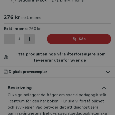
Studora e-bok
171 kr inkl. moms
276 kr
inkl. moms
Exkl. moms:
260 kr
Köp
Hitta produkten hos våra återförsäljare som
levererar utanför Sverige
Digitalt provexemplar
Du som undervisar kan beställa ett kostnadsfritt
Beskrivning
digitalt provexemplar av den här produkten
.
Beskrivning
Olika grundläggande frågor om specialpedagogik står
Våra digitala provexemplar tillhandahålls via Studora.se
i centrum för den här boken: Hur ska vi förstå olikhet
och ger dig tillgång till boken under 180 dagar. Observera
och avvikelse? Vad betyder det att diagnostisera
att erbjudandet endast gäller relevanta produkter för din
barn i svårigheter? Behövs specialpedagogik eller ska