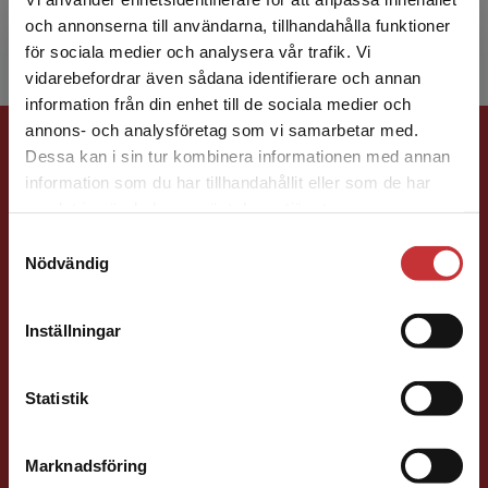
Han har mer än 25 års erfar...
och annonserna till användarna, tillhandahålla funktioner
för sociala medier och analysera vår trafik. Vi
Begränsad fraktregion
vidarebefordrar även sådana identifierare och annan
information från din enhet till de sociala medier och
Förlagskontakt
annons- och analysföretag som vi samarbetar med.
Dessa kan i sin tur kombinera informationen med annan
information som du har tillhandahållit eller som de har
Det verkar som att du besöker
samlat in när du har använt deras tjänster.
studentlitteratur.se via en enhet utanför Sverige.
Samtyckesval
Vi erbjuder inte leveranser utanför Sverige. För
Nödvändig
att kunna slutföra ett köp måste
leveransadressen vara i Sverige.
Läs mer
Ola Håkansson
Inställningar
Kontakta kundservice
Förläggare
Ekonomi
Forskningsmetodik
Statistik
och vetenskapsteori
046-31 21 66
Marknadsföring
E-post
Stäng