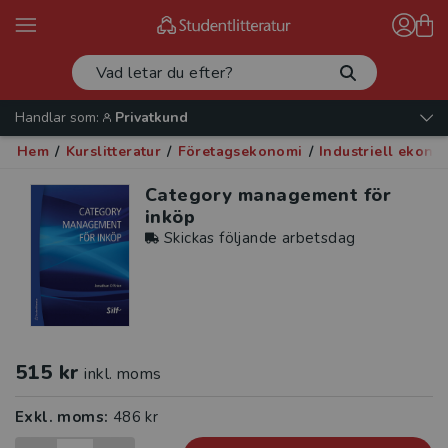
Handlar som:
Privatkund
Hem
/
Kurslitteratur
/
Företagsekonomi
/
Industriell ekono
Category management för
inköp
Skickas följande arbetsdag
515 kr
inkl. moms
Exkl. moms:
486 kr