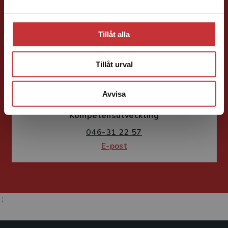
Tillåt alla
Tillåt urval
Fritjof Janson
Avvisa
Förlagskoordinator
Kurslitteratur och
Kompetensutveckling
046-31 22 57
E-post
;