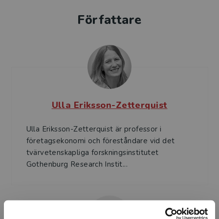
Författare
Ulla Eriksson-Zetterquist
Ulla Eriksson-Zetterquist är professor i
företagsekonomi och föreståndare vid det
tvärvetenskapliga forskningsinstitutet
Gothenburg Research Instit...