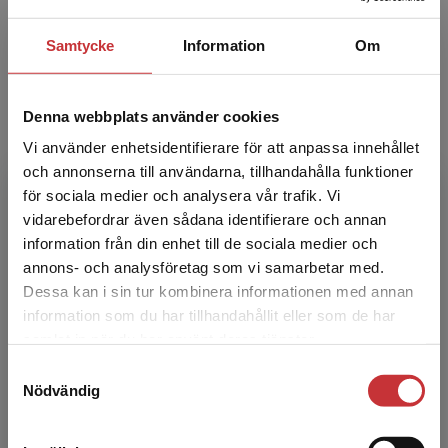
Samtycke
Information
Om
Magnus Hansson
Denna webbplats använder cookies
Vi använder enhetsidentifierare för att anpassa innehållet
och annonserna till användarna, tillhandahålla funktioner
för sociala medier och analysera vår trafik. Vi
Begränsad fraktregion
vidarebefordrar även sådana identifierare och annan
information från din enhet till de sociala medier och
annons- och analysföretag som vi samarbetar med.
Fredrik Nilsson
Dessa kan i sin tur kombinera informationen med annan
information som du har tillhandahållit eller som de har
Fredrik Nilsson är professor i företagsekonomi,
Det verkar som att du besöker
samlat in när du har använt deras tjänster.
särskilt redovisning vid Uppsala universitet
studentlitteratur.se via en enhet utanför Sverige.
sedan 2010. Tidigare var han professor i
Samtyckesval
Vi erbjuder inte leveranser utanför Sverige. För
Nödvändig
ekonomiska in...
att kunna slutföra ett köp måste
leveransadressen vara i Sverige.
Läs mer