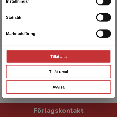
Inställningar
Kontakta kundservice
Statistik
Marknadsföring
Johan Alvehus
Stäng
Johan Alvehus är professor i tjänstevetenskap
vid Lunds universitet. Han undervisar i
Tillåt alla
organisationsteori, ledarskap och akademiskt
skrivande. I sin...
Tillåt urval
Avvisa
Visa alla - 32
Förlagskontakt